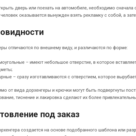
крыть дверь или поехать на автомобиле, необходимо сначала сн
человек оказывается вынужден взять рекламку с собой, а зат
новидности
ры отличаются по внешнему виду, и различаются по форме:
оугольные – имеют небольшое отверстие, в которое вставляет
дметы;
рные – сразу изготавливаются с отверстием, которое вырубае
мо от вида дорхенгеры и крючки могут быть подвергнуты постп
вание, тиснение и лакировка сделают их более привлекательны
товление под заказ
орхенгера создается на основе подобранного шаблона или раз