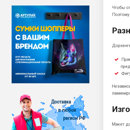
Чтобы от
Поэтому 
Раз
Дорхенге
Прям
пре
Фигу
Независи
ламиниро
Изго
Макет д