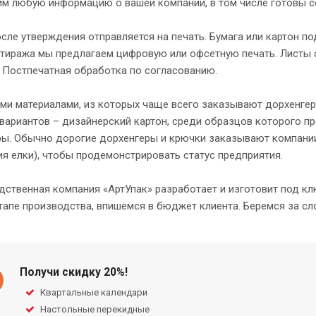
им любую информацию о вашей компании, в том числе готовы с
сле утверждения отправляется на печать. Бумага или картон п
 тиража мы предлагаем цифровую или офсетную печать. Листы
 Постпечатная обработка по согласованию.
и материалами, из которых чаще всего заказывают дорхенгеры
 вариантов – дизайнерский картон, среди образцов которого 
ры. Обычно дорогие дорхенгеры и крючки заказывают компании
я елки), чтобы продемонстрировать статус предприятия.
ственная компания «AртУпак» разработает и изготовит под к
апе производства, впишемся в бюджет клиента. Беремся за сл
Получи скидку 20%!
Квартальные календари
Настольные перекидные