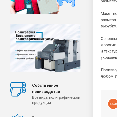
размест
Макет по
размера
вырубку.
Основным
дорогих
и тексту
украшени
Производ
любом эт
Собственное
производство
Все виды полиграфической
продукции.