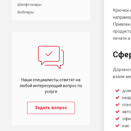
Шелфтокеры
Крючки и
Воблеры
например
Привлек
продукта
печати и
Сфе
Дорхенге
взяли ме
Наши специалисты ответят на
любой интересующий вопрос по
дом
услуге
квар
отел
Задать вопрос
авто
офи
как 