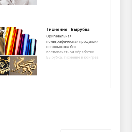
цифровая печать придут на
помощь.
Тиснение | Вырубка
Оригинальная
полиграфическая продукция
невозможна без
послепечатной обработки.
Вырубка, тиснение и конгрев
позволяют превратить
обычные ежедневники или
блокноты в дорогие и
презентабельные сувениры.