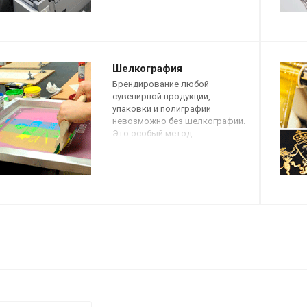
невысокой стоимости.
Шелкография
Брендирование любой
сувенирной продукции,
упаковки и полиграфии
невозможно без шелкографии.
Это особый метод
трафаретной печати на
различных поверхностях,
который позволяет создавать
яркие и четкие изображения, в
том числе полноцветные.