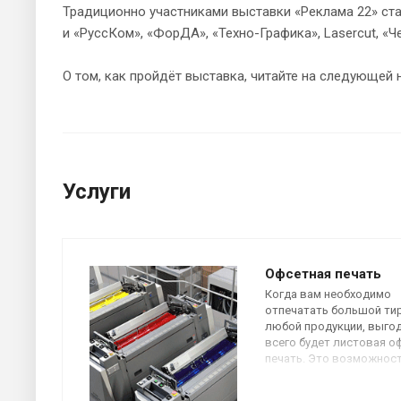
Традиционно участниками выставки «Реклама 22» ста
и «РуссКом», «ФорДА», «Техно-Графика», Lasercut, «Ч
О том, как пройдёт выставка, читайте на следующей 
Услуги
Офсетная печать
Когда вам необходимо
отпечатать большой ти
любой продукции, выго
всего будет листовая о
печать. Это возможнос
получить качественное
изображение по невысо