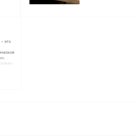
который позволяет соз
яркие и четкие изображе
том числе полноцветные
 – это
ической
ии,
сколько
ится
та.