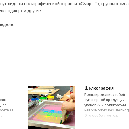
нут лидеры полиграфической отрасли: «Смарт-Т», группы комп
елленджер» и другие.
неделе.
Шелкография
Брендирование любой
раж
сувенирной продукции,
днее
упаковки и полиграфии
фсетная
невозможно без шелког
ть
Это особый метод
трафаретной печати на
кой
различных поверхностях