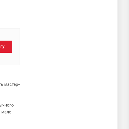
угу
ть мастер-
вычного
и мало