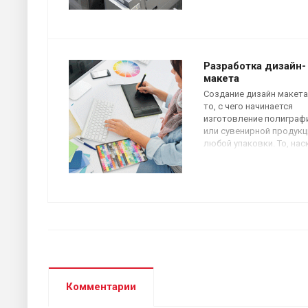
стоимости.
Разработка дизайн-
макета
Создание дизайн макета
то, с чего начинается
изготовление полиграф
или сувенирной продукц
любой упаковки. То, на
привлекательным получ
изделие, зависит от
разработки дизайн-маке
Комментарии